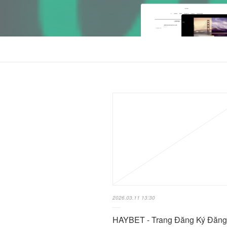
2026.03.11 13:30
HAYBET - Trang Đăng Ký Đăn